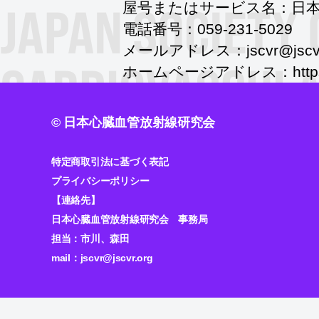
屋号またはサービス名：日本
電話番号：059-231-5029
メールアドレス：jscvr@jscvr
ホームページアドレス：https://co
©
日本心臓血管放射線研究会
特定商取引法に基づく表記
プライバシーポリシー
【連絡先】
日本心臓血管放射線研究会 事務局
担当：市川、森田
mail：
jscvr@jscvr.org