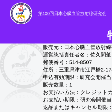
第100回日本心臓血管放射線研究会
日
本
心
臓
販売元：日本心臓血管放射線
血
管
運営統括責任者名：佐久間肇
放
郵便番号：514-8507
射
住所：三重県津市江戸橋2-17
線
研
申込有効期限：研究会開催当
究
販売数量：1
会
お支払い方法：クレジット
お支払い期限：研究会開催
返品またはキャンセル期限